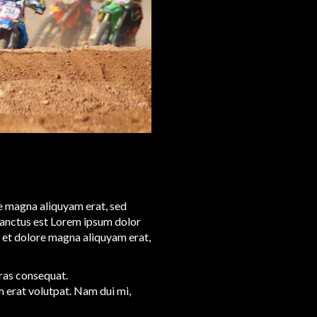
e magna aliquyam erat, sed
 sanctus est Lorem ipsum dolor
e et dolore magna aliquyam erat,
Cras consequat.
m erat volutpat. Nam dui mi,