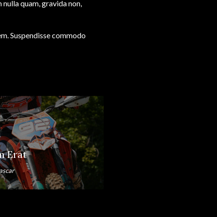
m nulla quam, gravida non,
as sem. Suspendisse commodo
m Erat
ascar