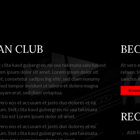
AN CLUB
BE
t clita kasd gubergren, no sea takimata sanctus est
At vero e
em ipsum dolor sit amet. Lorem ipsum dolor sit
rebum. St
t, consetetur sadipscing elitr, sed diam nonumy
sanctus e
mod tempor invidunt ut labore et dolore magna
Know
quyam erat, sed diam voluptua.
vero eos et accusam et justo duo dolores et ea
um. Stet clita kasd gubergren, no sea takimata
RE
ctus est Lorem ipsum dolor sit amet.
vero eos et accusam et justo duo dolores et ea
ASR F
um. Stet clita kasd gubergren, no sea takimata
ctus est Lorem ipsum dolor sit amet.