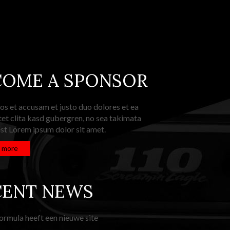
COME A SPONSOR
os et accusam et justo duo dolores et ea
et clita kasd gubergren, no sea takimata
st Lorem ipsum dolor sit amet.
 more
CENT NEWS
ormula heeft een nieuwe site