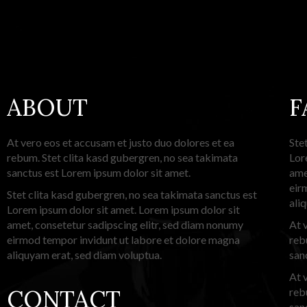
ABOUT
F
At vero eos et accusam et justo duo dolores et ea
Ste
rebum. Stet clita kasd gubergren, no sea takimata
Lor
sanctus est Lorem ipsum dolor sit amet.
ame
eir
Stet clita kasd gubergren, no sea takimata sanctus est
ali
Lorem ipsum dolor sit amet. Lorem ipsum dolor sit
amet, consetetur sadipscing elitr, sed diam nonumy
At 
eirmod tempor invidunt ut labore et dolore magna
reb
aliquyam erat, sed diam voluptua.
san
At 
CONTACT
reb
san