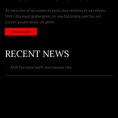
At vero eos et accusam et justo duo dolores et ea rebum.
Stet clita kasd gubergren, no sea takimata sanctus est
Lorem ipsum dolor sit amet.
Know more
RECENT NEWS
ASR Formula heeft een nieuwe site