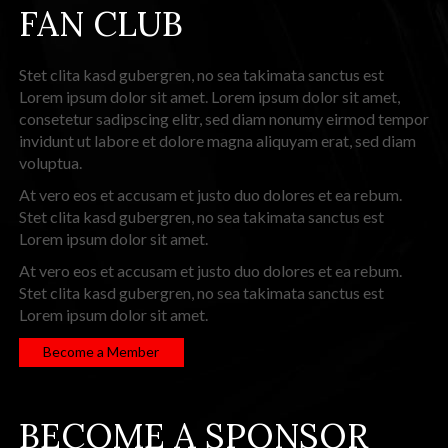
FAN CLUB
Stet clita kasd gubergren, no sea takimata sanctus est
Lorem ipsum dolor sit amet. Lorem ipsum dolor sit amet,
consetetur sadipscing elitr, sed diam nonumy eirmod tempor
invidunt ut labore et dolore magna aliquyam erat, sed diam
voluptua.
At vero eos et accusam et justo duo dolores et ea rebum.
Stet clita kasd gubergren, no sea takimata sanctus est
Lorem ipsum dolor sit amet.
At vero eos et accusam et justo duo dolores et ea rebum.
Stet clita kasd gubergren, no sea takimata sanctus est
Lorem ipsum dolor sit amet.
Become a Member
BECOME A SPONSOR