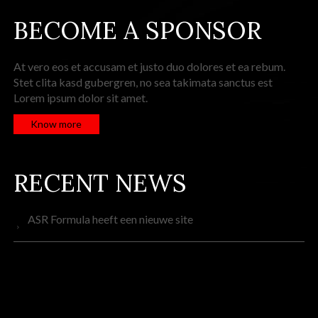
BECOME A SPONSOR
At vero eos et accusam et justo duo dolores et ea rebum.
Stet clita kasd gubergren, no sea takimata sanctus est
Lorem ipsum dolor sit amet.
Know more
RECENT NEWS
ASR Formula heeft een nieuwe site