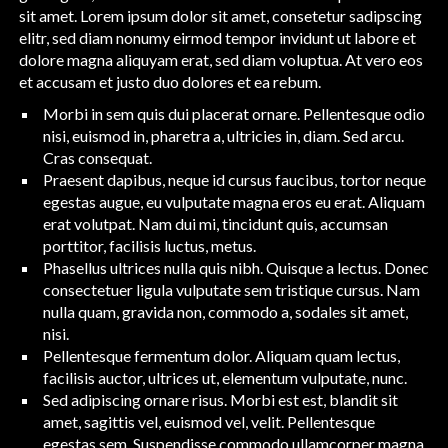
sit amet. Lorem ipsum dolor sit amet, consetetur sadipscing
elitr, sed diam nonumy eirmod tempor invidunt ut labore et
dolore magna aliquyam erat, sed diam voluptua. At vero eos
et accusam et justo duo dolores et ea rebum.
Morbi in sem quis dui placerat ornare. Pellentesque odio
nisi, euismod in, pharetra a, ultricies in, diam. Sed arcu.
Cras consequat.
Praesent dapibus, neque id cursus faucibus, tortor neque
egestas augue, eu vulputate magna eros eu erat. Aliquam
erat volutpat. Nam dui mi, tincidunt quis, accumsan
porttitor, facilisis luctus, metus.
Phasellus ultrices nulla quis nibh. Quisque a lectus. Donec
consectetuer ligula vulputate sem tristique cursus. Nam
nulla quam, gravida non, commodo a, sodales sit amet,
nisi.
Pellentesque fermentum dolor. Aliquam quam lectus,
facilisis auctor, ultrices ut,
elementum vulputate
, nunc.
Sed adipiscing ornare risus. Morbi est est, blandit sit
amet, sagittis vel, euismod vel, velit. Pellentesque
egestas sem. Suspendisse commodo ullamcorper magna.