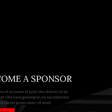
COME A SPONSOR
os et accusam et justo duo dolores et ea
et clita kasd gubergren, no sea takimata
st Lorem ipsum dolor sit amet.
 more