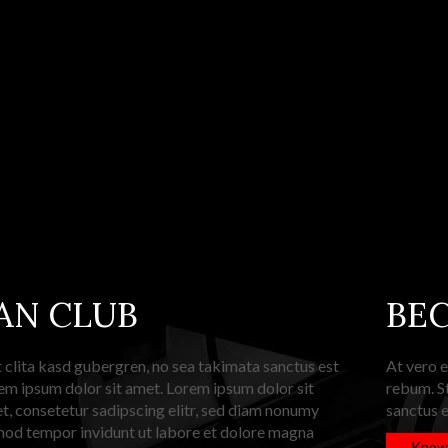
AN CLUB
BE
t clita kasd gubergren, no sea takimata sanctus est
At vero e
em ipsum dolor sit amet. Lorem ipsum dolor sit
rebum. St
t, consetetur sadipscing elitr, sed diam nonumy
sanctus e
mod tempor invidunt ut labore et dolore magna
Know